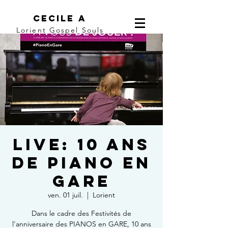
Cecile A
Lorient Gospel Souls
Live: 10 ans
de Piano en
GARE
ven. 01 juil.
  |  
Lorient
Dans le cadre des Festivités de
l'anniversaire des PIANOS en GARE, 10 ans