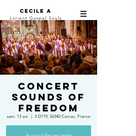
Cecile A
Lorient Gospel Souls
Concert
Sounds of
Freedom
sam. 13 avr.
  |  
3 D119, 56340 Carnac, France
Aucun billet en vente