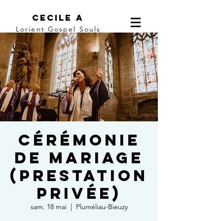
Cecile A
Lorient Gospel Souls
Cérémonie
de mariage
(prestation
privée)
sam. 18 mai
  |  
Pluméliau-Bieuzy